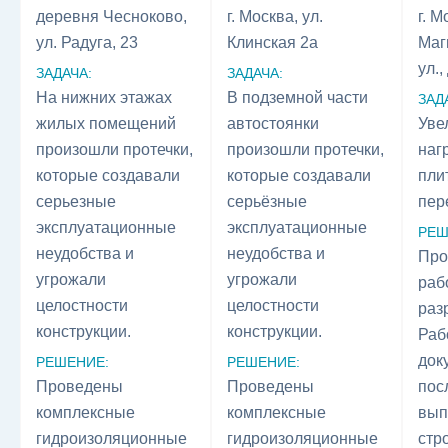
деревня Чесноково,
г. Москва, ул.
г. М
ул. Радуга, 23
Клинская 2а
Маг
ул.,
ЗАДАЧА:
ЗАДАЧА:
На нижних этажах
В подземной части
ЗАД
жилых помещений
автостоянки
Уве
произошли протечки,
произошли протечки,
наг
которые создавали
которые создавали
пли
серьезные
серьёзные
пер
эксплуатационные
эксплуатационные
РЕШ
неудобства и
неудобства и
Про
угрожали
угрожали
раб
целостности
целостности
раз
конструкции.
конструкции.
Раб
док
РЕШЕНИЕ:
РЕШЕНИЕ:
Проведены
Проведены
пос
комплексные
комплексные
вып
гидроизоляционные
гидроизоляционные
стр