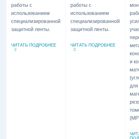
работы с
работы с
мон
использованием
использованием
раб
специализированной
специализированной
уси
защитной ленты.
защитной ленты.
уча
пер
ЧИТАТЬ ПОДРОБНЕЕ
ЧИТАТЬ ПОДРОБНЕЕ
мет
кон
и к
мат
(уг
для
маг
рез
том
(МР
ЧИТ
ПОД