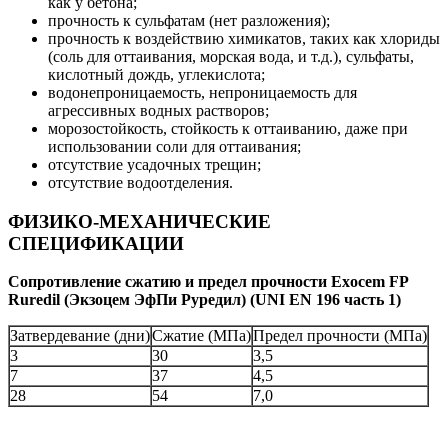
как у бетона;
прочность к сульфатам (нет разложения);
прочность к воздействию химикатов, таких как хлориды
(соль для оттаивания, морская вода, и т.д.), сульфаты,
кислотный дождь, углекислота;
водонепроницаемость, непроницаемость для
агрессивных водных растворов;
морозостойкость, стойкость к оттаиванию, даже при
использовании соли для оттаивания;
отсутствие усадочных трещин;
отсутствие водоотделения.
ФИЗИКО-МЕХАНИЧЕСКИЕ
СПЕЦИФИКАЦИИ
Сопротивление сжатию и предел прочности Exocem FP
Ruredil (Экзоцем ЭфПи Руредил) (UNI EN 196 часть 1)
Затвердевание (дни)
Сжатие (МПа)
Предел прочности (МПа)
3
30
3,5
7
37
4,5
28
54
7,0