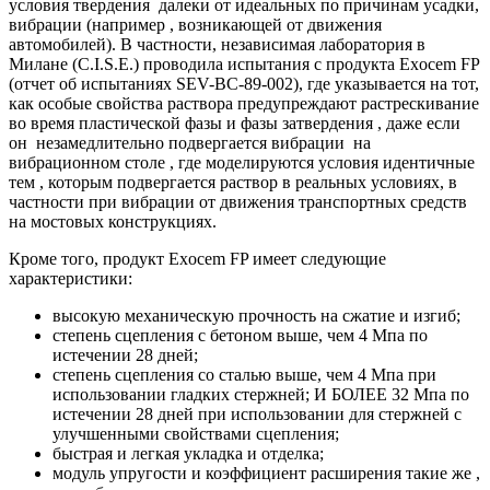
условия твердения далеки от идеальных по причинам усадки,
вибрации (например , возникающей от движения
автомобилей). В частности, независимая лаборатория в
Милане (C.I.S.E.) проводила испытания с продукта Exocem FP
(отчет об испытаниях SEV-BC-89-002), где указывается на тот,
как особые свойства раствора предупреждают растрескивание
во время пластической фазы и фазы затвердения , даже если
он незамедлительно подвергается вибрации на
вибрационном столе , где моделируются условия идентичные
тем , которым подвергается раствор в реальных условиях, в
частности при вибрации от движения транспортных средств
на мостовых конструкциях.
Кроме того, продукт Exocem FP имеет следующие
характеристики:
высокую механическую прочность на сжатие и изгиб;
степень сцепления с бетоном выше, чем 4 Мпа по
истечении 28 дней;
степень сцепления со сталью выше, чем 4 Мпа при
использовании гладких стержней; И БОЛЕЕ 32 Мпа по
истечении 28 дней при использовании для стержней с
улучшенными свойствами сцепления;
быстрая и легкая укладка и отделка;
модуль упругости и коэффициент расширения такие же ,