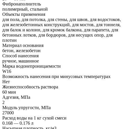
Фибронаполнитель
полимерный, стальной
Объекты применения
для пола, для потолка, для стены, для швов, для водостоков,
для железобетонных конструкций, для мостов, для тоннеля,
для балок и колонн, для кромок балкона, для парапета, для
бетонных лотков, для бордюров, для несущих опор, для
плотин
Материал основания
бетон, железобетон
Способ нанесения
ручное, машинное
Марка водонепроницаемости
W16
Возможность нанесения при минусовых температурах
Нет
Жизнеспособность раствора
60 мин
Адгезия, МПа
2
Модуль упругости, МПа
27000
Расход воды на 1 кг сухой смеси
0.168 — 0.176 л
Насыпная плотность, кг/м3