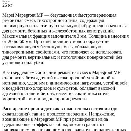
25 кг
Mapei Mapegrout MF — безусадочная быстротвердеющая
ремонтная смесь тиксотропного типа, содержащая
полимерную и эластичную стальную фибру, предназначенная
для ремонта бетонных и железобетонных конструкций.
Максимальная фракция заполнителя 3 мм. Толщина нанесения
от 20 до 60 мм. При смешивании с водой образует не
расслаивающуюся бетонную смесь, обладающую
тиксотропными свойствами, что позволяет её использовать
для ремонта вертикальных и потолочных поверхностей без
установки опалубки.
В затвердевшем состоянии ремонтная смесь Mapegrout MF
становится безусадочной высокопрочной устойчивой к
истиранию, ударным и динамическим нагрузкам, устойчивой
к воздействию хлоридов и сульфатов, обладает высокой
адгезией к стали и бетону, имеет высокий показатель
морозостойкости и водонепроницаемости.
Расширение происходит как в пластичном состоянии (до
схватывания), так и в процессе твердения. Напряжение,
возникающее в Mapegrout MF при расширении из-за
сдерживающего эффекта фибры, можно сравнить с
напряжением, возникающим в предварительно напряженных