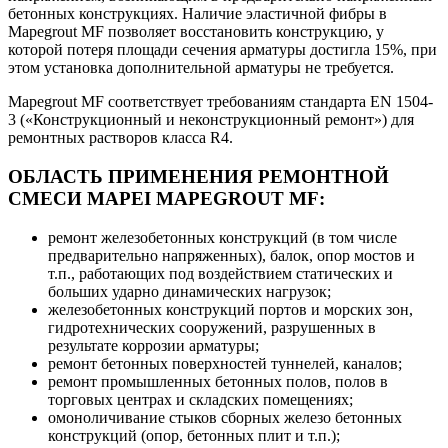
бетонных конструкциях. Наличие эластичной фибры в
Mapegrout MF позволяет восстановить конструкцию, у
которой потеря площади сечения арматуры достигла 15%, при
этом установка дополнительной арматуры не требуется.
Mapegrout MF соответствует требованиям стандарта EN 1504-
3 («Конструкционный и неконструкционный ремонт») для
ремонтных растворов класса R4.
ОБЛАСТЬ ПРИМЕНЕНИЯ РЕМОНТНОЙ
СМЕСИ MAPEI MAPEGROUT MF:
ремонт железобетонных конструкций (в том числе
предварительно напряженных), балок, опор мостов и
т.п., работающих под воздействием статических и
больших ударно динамических нагрузок;
железобетонных конструкций портов и морских зон,
гидротехнических сооружений, разрушенных в
результате коррозии арматуры;
ремонт бетонных поверхностей туннелей, каналов;
ремонт промышленных бетонных полов, полов в
торговых центрах и складских помещениях;
омоноличивание стыков сборных железо бетонных
конструкций (опор, бетонных плит и т.п.);